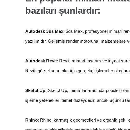
bazıları şunlardır:
Autodesk 3ds Max
: 3ds Max, profesyonel mimari ren
yazılımıdır. Gelişmiş render motoruna, malzemelere ve
Autodesk Revit
: Revit, mimari tasarım ve inşaat süre
Revit, görsel sunumlar için gerçekçi işlemeler oluşturabi
SketchUp
: SketchUp, mimarlar arasında popüler olan
işleme yetenekleri temel düzeydedir, ancak üçüncü tara
Rhino
: Rhino, karmaşık geometrileri ve organik şekille
motorları ve eklentileriyle entegre olabilen güçlü bir ren