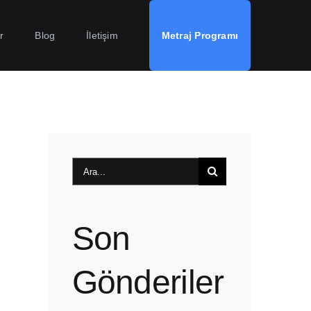
r
Blog
İletişim
Metraj Programı
Ara:
Son
Gönderiler