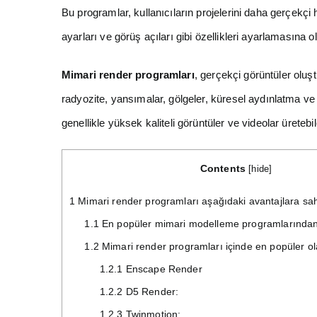
Bu programlar, kullanıcıların projelerini daha gerçekçi
ayarları ve görüş açıları gibi özellikleri ayarlamasına o
Mimari render programları
, gerçekçi görüntüler oluşt
radyozite, yansımalar, gölgeler, küresel aydınlatma ve 
genellikle yüksek kaliteli görüntüler ve videolar üretebil
Contents
[
hide
]
1
Mimari render programları aşağıdaki avantajlara sahi
1.1
En popüler mimari modelleme programlarından b
1.2
Mimari render programları içinde en popüler ola
1.2.1
Enscape Render
1.2.2
D5 Render:
1.2.3
Twinmotion: