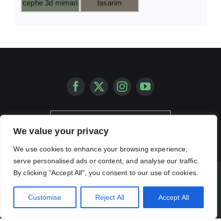
BİZİMLE İLETİŞİM KURUN !
We value your privacy
We use cookies to enhance your browsing experience,
serve personalised ads or content, and analyse our traffic.
By clicking "Accept All", you consent to our use of cookies.
© Copyright 2012 - 2026 | Avada Theme by
ThemeFusion
| All Rights
Reserved | Powered by
WordPress
Customise
Reject All
Accept All