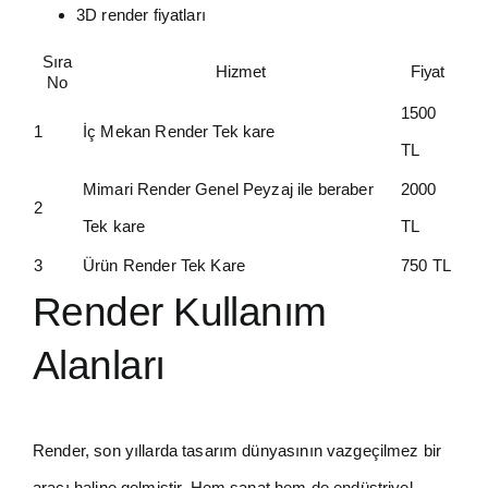
3D render fiyatları
Sıra
Hizmet
Fiyat
No
1500
1
İç Mekan Render Tek kare
TL
Mimari Render Genel Peyzaj ile beraber
2000
2
Tek kare
TL
3
Ürün Render Tek Kare
750 TL
Render Kullanım
Alanları
Render, son yıllarda tasarım dünyasının vazgeçilmez bir
aracı haline gelmiştir. Hem sanat hem de endüstriyel