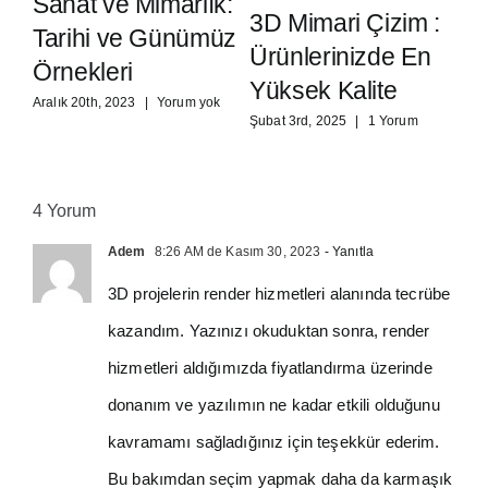
3D
Sanat ve Mimarlık:
3D Mimari Çizim :
3
Tarihi ve Günümüz
Ürünlerinizde En
P
Örnekleri
k
Yüksek Kalite
T
Aralık 20th, 2023
|
Yorum yok
D
Şubat 3rd, 2025
|
1 Yorum
V
Ara
4 Yorum
Adem
8:26 AM de Kasım 30, 2023
- Yanıtla
3D projelerin render hizmetleri alanında tecrübe
kazandım. Yazınızı okuduktan sonra, render
hizmetleri aldığımızda fiyatlandırma üzerinde
donanım ve yazılımın ne kadar etkili olduğunu
kavramamı sağladığınız için teşekkür ederim.
Bu bakımdan seçim yapmak daha da karmaşık