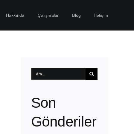
Hakkında
Çalışmalar
Blog
İletişim
Ara:
Son
Gönderiler