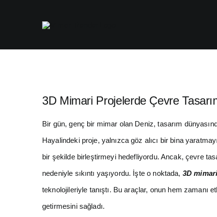
Skip
to
content
3D Mimari Projelerde Çevre Tasarı
Bir gün, genç bir mimar olan Deniz, tasarım dünyasınd
Hayalindeki proje, yalnızca göz alıcı bir bina yaratm
bir şekilde birleştirmeyi hedefliyordu. Ancak, çevre ta
nedeniyle sıkıntı yaşıyordu. İşte o noktada,
3D mimar
teknolojileriyle tanıştı. Bu araçlar, onun hem zamanı e
getirmesini sağladı.