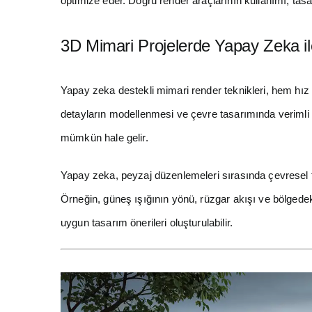
optimize eder. Doğru render araçlarının kullanımı, tasar
3D Mimari Projelerde Yapay Zeka i
Yapay zeka destekli mimari render teknikleri, hem hı
detayların modellenmesi ve çevre tasarımında verimli
mümkün hale gelir.
Yapay zeka, peyzaj düzenlemeleri sırasında çevresel fa
Örneğin, güneş ışığının yönü, rüzgar akışı ve bölgedeki
uygun tasarım önerileri oluşturulabilir.