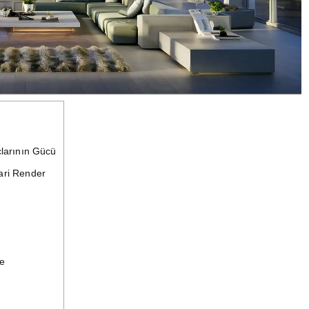
larının Gücü
ari Render
me