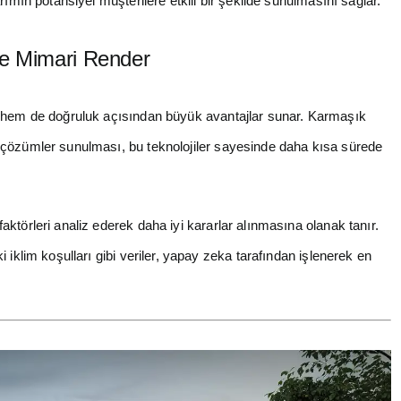
ımın potansiyel müşterilere etkili bir şekilde sunulmasını sağlar.
le Mimari Render
z hem de doğruluk açısından büyük avantajlar sunar. Karmaşık
 çözümler sunulması, bu teknolojiler sayesinde daha kısa sürede
ktörleri analiz ederek daha iyi kararlar alınmasına olanak tanır.
 iklim koşulları gibi veriler, yapay zeka tarafından işlenerek en