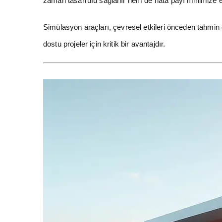
zaman tasarrufu sağlanır hem de hata payı minimize ed
Simülasyon araçları, çevresel etkileri önceden tahmin e
dostu projeler için kritik bir avantajdır.