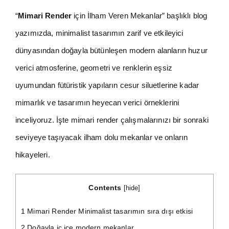
“
Mimari Render
için İlham Veren Mekanlar” başlıklı blog
yazımızda, minimalist tasarımın zarif ve etkileyici
dünyasından doğayla bütünleşen modern alanların huzur
verici atmosferine, geometri ve renklerin eşsiz
uyumundan fütüristik yapıların cesur siluetlerine kadar
mimarlık ve tasarımın heyecan verici örneklerini
inceliyoruz. İşte mimari render çalışmalarınızı bir sonraki
seviyeye taşıyacak ilham dolu mekanlar ve onların
hikayeleri.
Contents
[
hide
]
1
Mimari Render Minimalist tasarımın sıra dışı etkisi
2
Doğayla iç içe modern mekanlar