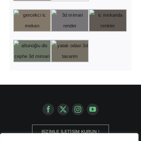
BİZİMLE İLETİŞİM KURUN !