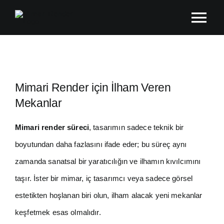
Skip
Tog
to
content
Nav
Ana Sayfa
Hakkında
Mimari Render için İlham Veren
Mekanlar
Çalışmalar
Mimari render süreci
, tasarımın sadece teknik bir
boyutundan daha fazlasını ifade eder; bu süreç aynı
Blog
zamanda sanatsal bir yaratıcılığın ve ilhamın kıvılcımını
taşır. İster bir mimar, iç tasarımcı veya sadece görsel
İletişim
estetikten hoşlanan biri olun, ilham alacak yeni mekanlar
keşfetmek esas olmalıdır.
Metraj Programı