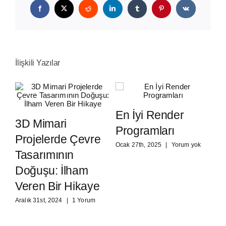
Facebook
X
Reddit
LinkedIn
Tumblr
Pinterest
Vk
İlişkili Yazılar
En
En İyi Render
R
3D Mimari
Programları
Projelerde Çevre
Oca
Ocak 27th, 2025
|
Yorum yok
Tasarımının
Doğuşu: İlham
Veren Bir Hikaye
Aralık 31st, 2024
|
1 Yorum