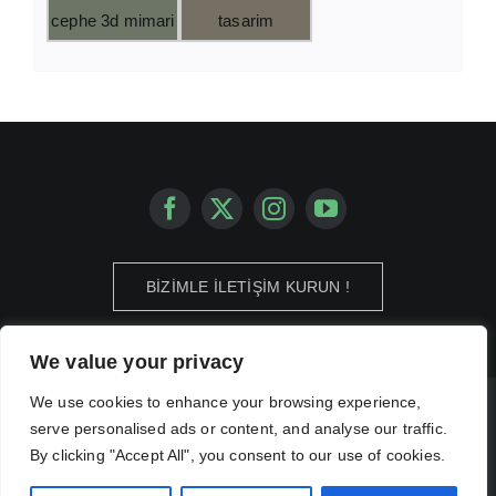
BİZİMLE İLETİŞİM KURUN !
We value your privacy
We use cookies to enhance your browsing experience,
© Copyright 2012 - 2026 | Avada Theme by
ThemeFusion
| All Rights
serve personalised ads or content, and analyse our traffic.
Reserved | Powered by
WordPress
By clicking "Accept All", you consent to our use of cookies.