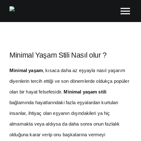
Skip
Tog
to
content
Nav
Ana Sayfa
Hakkında
Minimal Yaşam Stili Nasıl olur ?
Minimal yaşam
, kısaca daha az eşyayla nasıl yaşarım
Çalışmalar
diyenlerin tercih ettiği ve son dönemlerde oldukça popüler
olan bir hayat felsefesidir.
Minimal yaşam
stili
Blog
bağlamında hayatlarındaki fazla eşyalardan kurtulan
insanlar, ihtiyaç olan eşyanın dışındakileri ya hiç
İletişim
almamakta veya aldıysa da daha sonra onun fazlalık
olduğuna karar verip onu başkalarına vermeyi