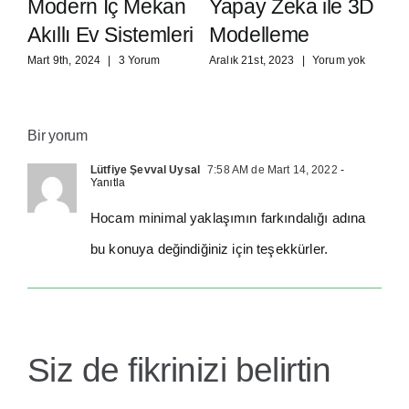
Modern İç Mekan
Yapay Zeka ile 3D
S
Akıllı Ev Sistemleri
Modelleme
T
Ö
Mart 9th, 2024
|
3 Yorum
Aralık 21st, 2023
|
Yorum yok
Ara
Bir yorum
Lütfiye Şevval Uysal
7:58 AM de Mart 14, 2022
-
Yanıtla
Hocam minimal yaklaşımın farkındalığı adına
bu konuya değindiğiniz için teşekkürler.
Siz de fikrinizi belirtin