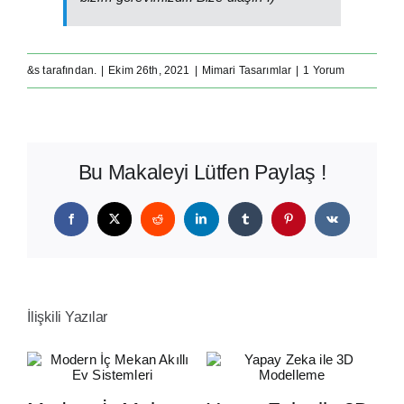
&s tarafından.
|
Ekim 26th, 2021
|
Mimari Tasarımlar
|
1 Yorum
Bu Makaleyi Lütfen Paylaş !
Facebook
X
Reddit
LinkedIn
Tumblr
Pinterest
Vk
İlişkili Yazılar