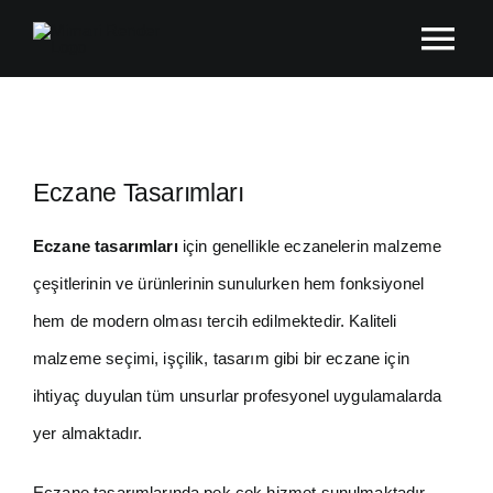
Skip
Tog
to
content
Nav
Ana Sayfa
Hakkında
Eczane Tasarımları
Eczane tasarımları
için genellikle eczanelerin malzeme
Çalışmalar
çeşitlerinin ve ürünlerinin sunulurken hem fonksiyonel
hem de modern olması tercih edilmektedir. Kaliteli
Blog
malzeme seçimi, işçilik, tasarım gibi bir eczane için
ihtiyaç duyulan tüm unsurlar profesyonel uygulamalarda
İletişim
yer almaktadır.
Metraj Programı
Eczane tasarımlarında pek çok hizmet sunulmaktadır.