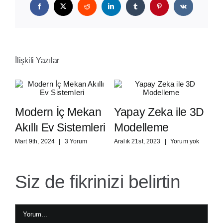
Facebook
X
Reddit
LinkedIn
Tumblr
Pinterest
Vk
İlişkili Yazılar
Modern İç Mekan
Yapay Zeka ile 3D
S
Akıllı Ev Sistemleri
Modelleme
T
e
Ö
Mart 9th, 2024
|
3 Yorum
Aralık 21st, 2023
|
Yorum yok
Ara
Siz de fikrinizi belirtin
Yorum